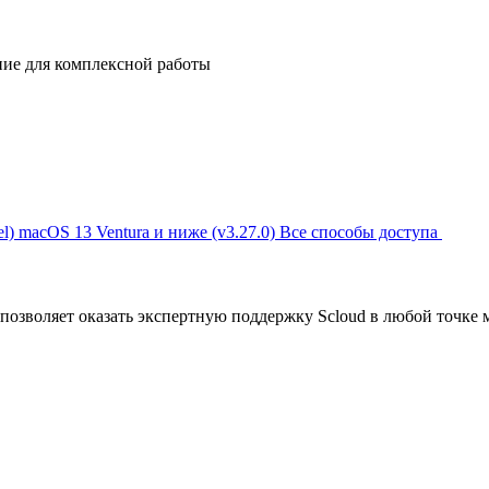
ние для комплексной работы
l)
macOS 13 Ventura и ниже (v3.27.0)
Все способы доступа
позволяет оказать экспертную поддержку Scloud в любой точке 