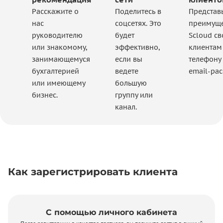
Расскажите о
Поделитесь в
Представ
нас
соцсетях. Это
преимуще
руководителю
будет
Scloud с
или знакомому,
эффективно,
клиентам
занимающемуся
если вы
телефону 
бухгалтерией
ведете
email-рас
или имеющему
большую
бизнес.
группу или
канал.
Как зарегистрировать клиента
С помощью личного кабинета