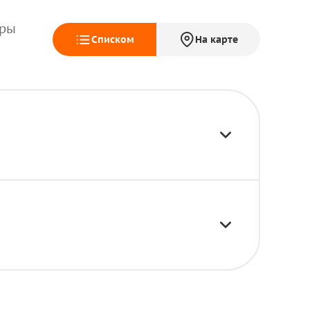
еры
Списком
На карте