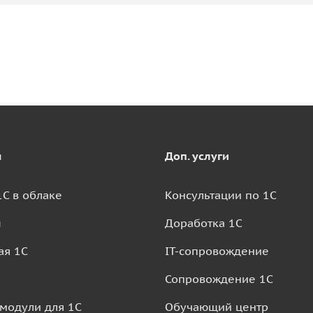
я
Доп. услуги
1С в облаке
Консультации по 1С
ш
Доработка 1С
ая 1С
IT-сопровождение
Сопровождение 1С
 модули для 1С
Обучающий центр