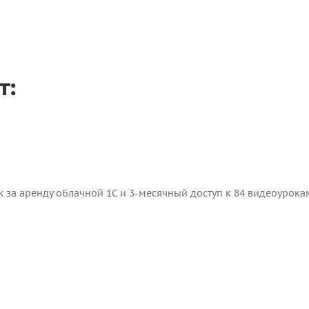
т:
та
 за аренду облачной 1С и 3-месячный доступ к 84 видеоурокам
иск инструкций – специалисты сделают все гораздо быстрее.