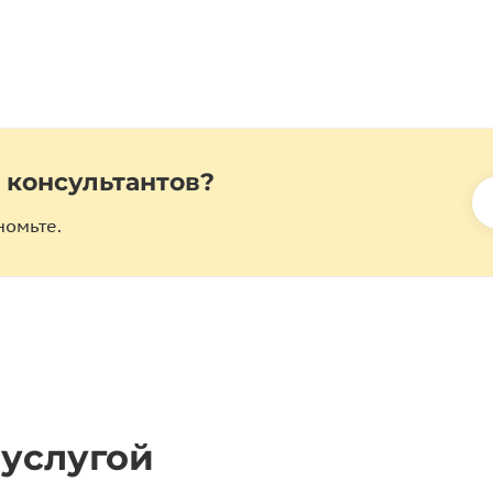
 консультантов?
номьте.
 услугой