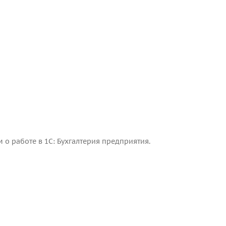
 о работе в 1С: Бухгалтерия предприятия.
Устан
было