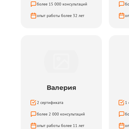
более
15 000
консультаций
б
опыт работы более
32
лет
о
Валерия
2
сертификатa
1
более
2 000
консультаций
б
опыт работы более
11
лет
о