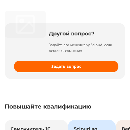
Другой вопрос?
Задайте его менеджеру Scloud, если
остались сомнения
Задать вопрос
Повышайте квалификацию
Самоучитель 1С
Scloud во
Ве