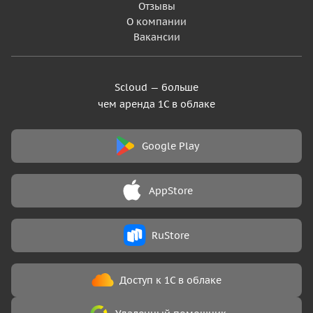
Отзывы
Обучающий центр
О компании
1С Удаленно
Вакансии
Scloud — больше
чем аренда 1С в облаке
Google Play
AppStore
RuStore
Доступ к 1С в облаке