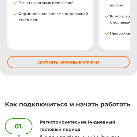
Расчет налоговых отчислений
версии
Формирование регламентированной
Контроль запа
отчетности
с поставщика
Настройка раз
Смотреть ключевые отличия
Как подключиться и начать работать
Регистрируетесь на 14-дневный
01.
тестовый период
Зарегистрируйтесь на сайте (введите