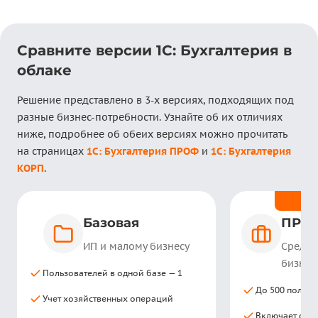
Сравните версии 1С: Бухгалтерия в
облаке
Решение представлено в 3-х версиях, подходящих под
разные бизнес-потребности. Узнайте об их отличиях
ниже, подробнее об обеих версиях можно прочитать
на страницах
1С: Бухгалтерия ПРОФ
и
1С: Бухгалтерия
КОРП
.
оп
Базовая
ПРО
ИП и малому бизнесу
Средне
бизнес
Пользователей в одной базе — 1
До 500 пользо
Учет хозяйственных операций
Включает фун