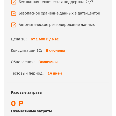
Бесплатная техническая поддержка 24/7
Привязка к конкретному рабочему месту
Безопасное хранение данных в дата-центре
Поддержка – на аутсорсе или специалист в
штате
Автоматическое резервирование данных
Хранение данных на вашем личном ПК
Цена 1С:
от 1 600 ₽ / мес.
Самостоятельное создание резервных копий
Консультации 1С:
Включены
Цена 1С:
от 23 000 ₽
Обновления:
Включены
Консультации 1С:
от 3 500 ₽ / час
Тестовый период:
14 дней
Обновления:
от 5 700 ₽ / мес.
Тестовый период:
нет
Разовые затраты
0 ₽
Разовые затраты
Ежемесячные затраты