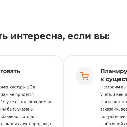
ь интересна, если вы:
рговать
Планиру
к сущес
оменклатуры 1С в
Настроим выг
 Вам не придется
учета. В ней
в 1С уже есть необходимая
После интегр
жны быть указаны
заказами, ве
добавлено фото для
покупателей 
создать аккаунт продавца
с облачной 