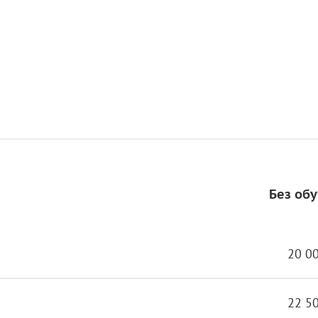
Без об
20 0
22 5