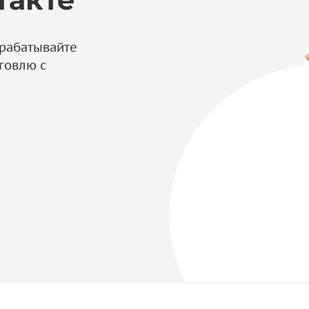
брабатывайте
рговлю с