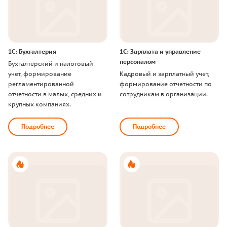
1
С
:
Б
у
х
г
а
л
т
е
р
и
я
1
С
:
З
а
р
п
л
а
т
а
и
у
п
р
а
в
л
е
н
и
е
п
е
р
с
о
н
а
л
о
м
Б
у
х
г
а
л
т
е
р
с
к
и
й
и
н
а
л
о
г
о
в
ы
й
у
ч
е
т
,
ф
о
р
м
и
р
о
в
а
н
и
е
К
а
д
р
о
в
ы
й
и
з
а
р
п
л
а
т
н
ы
й
у
ч
е
т
,
р
е
г
л
а
м
е
н
т
и
р
о
в
а
н
н
о
й
ф
о
р
м
и
р
о
в
а
н
и
е
о
т
ч
е
т
н
о
с
т
и
п
о
о
т
ч
е
т
н
о
с
т
и
в
м
а
л
ы
х
,
с
р
е
д
н
и
х
и
с
о
т
р
у
д
н
и
к
а
м
в
о
р
г
а
н
и
з
а
ц
и
и
.
к
р
у
п
н
ы
х
к
о
м
п
а
н
и
я
х
.
Подробнее
Подробнее