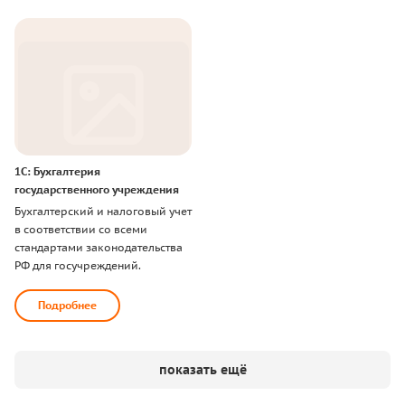
1
С
:
Б
у
х
г
а
л
т
е
р
и
я
г
о
с
у
д
а
р
с
т
в
е
н
н
о
г
о
у
ч
р
е
ж
д
е
н
и
я
Б
у
х
г
а
л
т
е
р
с
к
и
й
и
н
а
л
о
г
о
в
ы
й
у
ч
е
т
в
с
о
о
т
в
е
т
с
т
в
и
и
с
о
в
с
е
м
и
с
т
а
н
д
а
р
т
а
м
и
з
а
к
о
н
о
д
а
т
е
л
ь
с
т
в
а
Р
Ф
д
л
я
г
о
с
у
ч
р
е
ж
д
е
н
и
й
.
Подробнее
показать ещё