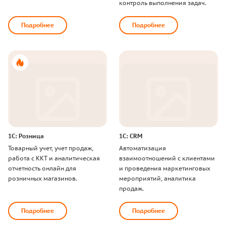
к
о
н
т
р
о
л
ь
в
ы
п
о
л
н
е
н
и
я
з
а
д
а
ч
.
Подробнее
Подробнее
1
С
:
Р
о
з
н
и
ц
а
1
С
:
C
R
M
Т
о
в
а
р
н
ы
й
у
ч
е
т
,
у
ч
е
т
п
р
о
д
а
ж
,
А
в
т
о
м
а
т
и
з
а
ц
и
я
р
а
б
о
т
а
с
К
К
Т
и
а
н
а
л
и
т
и
ч
е
с
к
а
я
в
з
а
и
м
о
о
т
н
о
ш
е
н
и
й
с
к
л
и
е
н
т
а
м
и
о
т
ч
е
т
н
о
с
т
ь
о
н
л
а
й
н
д
л
я
и
п
р
о
в
е
д
е
н
и
я
м
а
р
к
е
т
и
н
г
о
в
ы
х
р
о
з
н
и
ч
н
ы
х
м
а
г
а
з
и
н
о
в
.
м
е
р
о
п
р
и
я
т
и
й
,
а
н
а
л
и
т
и
к
а
п
р
о
д
а
ж
.
Подробнее
Подробнее