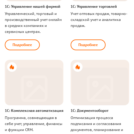
1
С
:
У
п
р
а
в
л
е
н
и
е
н
а
ш
е
й
ф
и
р
м
о
й
1
С
:
У
п
р
а
в
л
е
н
и
е
т
о
р
г
о
в
л
е
й
У
п
р
а
в
л
е
н
ч
е
с
к
и
й
,
т
о
р
г
о
в
ы
й
и
У
ч
е
т
о
п
т
о
в
ы
х
п
р
о
д
а
ж
,
т
о
в
а
р
н
о
-
п
р
о
и
з
в
о
д
с
т
в
е
н
н
ы
й
у
ч
е
т
о
н
л
а
й
н
с
к
л
а
д
с
к
о
й
у
ч
е
т
и
а
н
а
л
и
т
и
к
а
в
с
р
е
д
н
и
х
к
о
м
п
а
н
и
я
х
и
п
р
о
д
а
ж
.
с
е
р
в
и
с
н
ы
х
ц
е
н
т
р
а
х
.
Подробнее
Подробнее
1
С
:
К
о
м
п
л
е
к
с
н
а
я
а
в
т
о
м
а
т
и
з
а
ц
и
я
1
С
:
Д
о
к
у
м
е
н
т
о
о
б
о
р
о
т
П
р
о
г
р
а
м
м
а
,
с
о
в
м
е
щ
а
ю
щ
а
я
в
О
п
т
и
м
и
з
а
ц
и
я
п
р
о
ц
е
с
с
а
с
е
б
е
у
ч
е
т
,
у
п
р
а
в
л
е
н
и
е
,
ф
и
н
а
н
с
ы
п
о
д
п
и
с
а
н
и
я
и
с
о
г
л
а
с
о
в
а
н
и
я
и
ф
у
н
к
ц
и
и
C
R
M
.
д
о
к
у
м
е
н
т
о
в
,
п
л
а
н
и
р
о
в
а
н
и
е
и