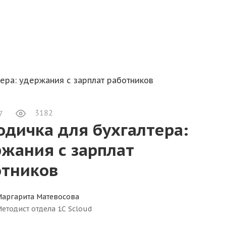
ера: удержания с зарплат работников
3182
7
дичка для бухгалтера:
жания с зарплат
отников
Маргарита Матевосова
етодист отдела 1С Scloud