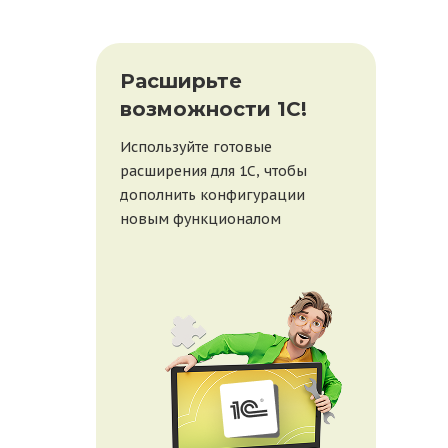
При
Расширьте
бе
возможности 1С!
веб
Используйте готовые
20 ав
расширения для 1С, чтобы
рабо
дополнить конфигурации
покаж
новым функционалом
1С, 
отве