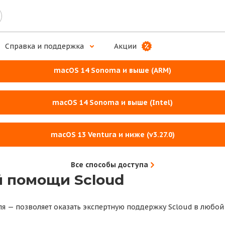
ложение для комплексной работы
Справка и поддержка
Акции
macOS 14 Sonoma и выше (ARM)
macOS 14 Sonoma и выше (Intel)
macOS 13 Ventura и ниже (v3.27.0)
Все способы доступа
 помощи Scloud
ля — позволяет оказать экспертную поддержку Scloud в любой