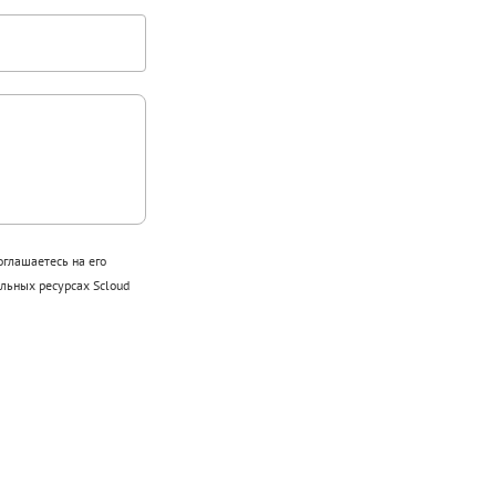
оглашаетесь на его
ьных ресурсах Scloud