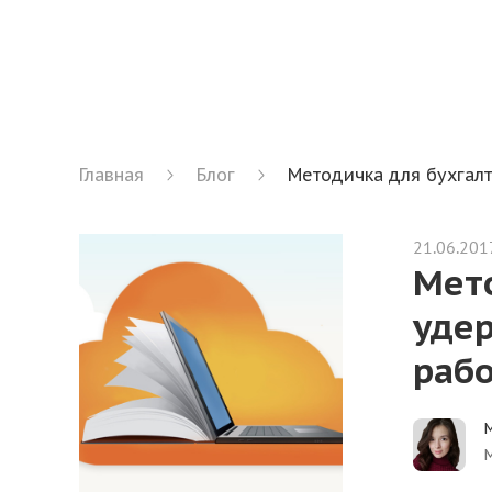
Главная
Блог
Методичка для бухгалт
21.06.201
Мето
удер
раб
М