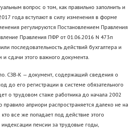
альным вопрос о том, как правильно заполнить и
2017 года вступают в силу изменения в форме
менения регулируются Постановлением Правления
новление Правления ПФР от 01.06.2016 N 473п
нили последовательность действий бухгалтера и
 и сдачи этого важного документа.
ло. СЗВ-К — документ, содержащий сведения о
иод до его регистрации в системе обязательного
дет о трудовом стаже работника до начала 2002
о правило априори распространяется далеко не на
 кто все же попадает под действие этого
я индексации пенсии за трудовые годы,