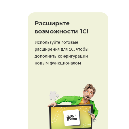
При
Расширьте
бе
возможности 1С!
веб
Используйте готовые
20 ав
расширения для 1С, чтобы
рабо
дополнить конфигурации
покаж
новым функционалом
1С, 
отве