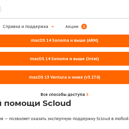
ложение для комплексной работы
Справка и поддержка
Акции
macOS 14 Sonoma и выше (ARM)
macOS 14 Sonoma и выше (Intel)
macOS 13 Ventura и ниже (v3.27.0)
Все способы доступа
 помощи Scloud
ля — позволяет оказать экспертную поддержку Scloud в любой