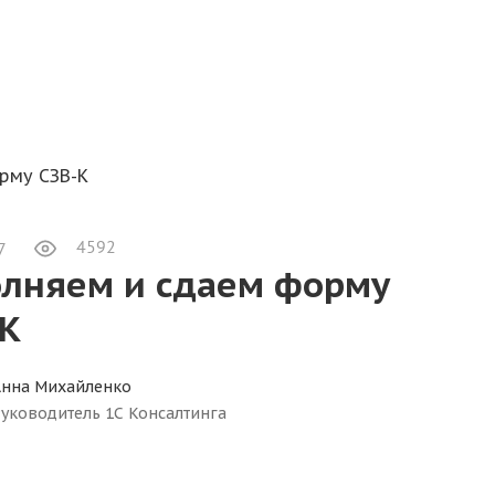
рму СЗВ-К
4592
7
олняем и сдаем форму
-К
Анна Михайленко
уководитель 1С Консалтинга