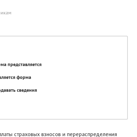
никам
рма представляется
авляется форма
одавать сведения
платы страховых взносов и перераспределения