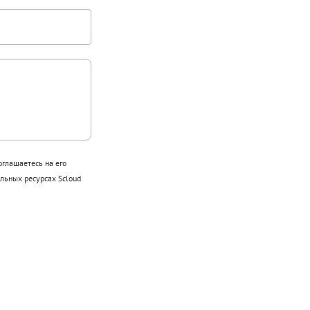
оглашаетесь на его
ьных ресурсах Scloud