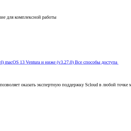
ние для комплексной работы
l)
macOS 13 Ventura и ниже (v3.27.0)
Все способы доступа
позволяет оказать экспертную поддержку Scloud в любой точке 