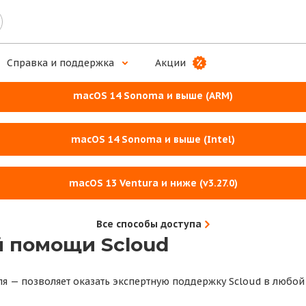
ложение для комплексной работы
Справка и поддержка
Акции
macOS 14 Sonoma и выше (ARM)
macOS 14 Sonoma и выше (Intel)
macOS 13 Ventura и ниже (v3.27.0)
Все способы доступа
 помощи Scloud
ля — позволяет оказать экспертную поддержку Scloud в любой