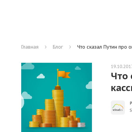
Главная
Блог
Что сказал Путин про 
19.10.201
Что 
кас
Р
S