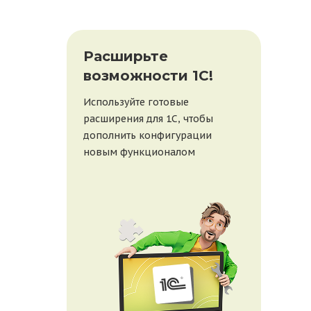
При
Расширьте
бе
возможности 1С!
веб
Используйте готовые
20 ав
расширения для 1С, чтобы
рабо
дополнить конфигурации
покаж
новым функционалом
1С, 
отве