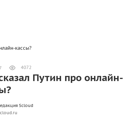
онлайн-кассы?
4072
7
сказал Путин про онлайн-
сы?
едакция Scloud
cloud.ru