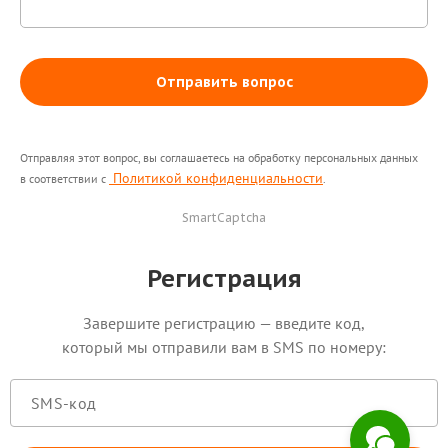
Отправить вопрос
Отправляя этот вопрос, вы соглашаетесь на обработку персональных данных
Политикой конфиденциальности
в соответствии с
.
SmartCaptcha
Здравствуйте! Поможем с
началом работы в нашем
Регистрация
сервисе , ответим на все
интересующие вопросы.
Завершите регистрацию — введите код,
который мы отправили вам в SMS по номеру: