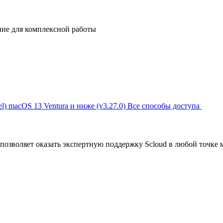
ние для комплексной работы
l)
macOS 13 Ventura и ниже (v3.27.0)
Все способы доступа
позволяет оказать экспертную поддержку Scloud в любой точке 