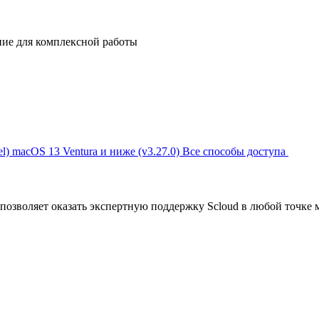
ние для комплексной работы
l)
macOS 13 Ventura и ниже (v3.27.0)
Все способы доступа
позволяет оказать экспертную поддержку Scloud в любой точке 