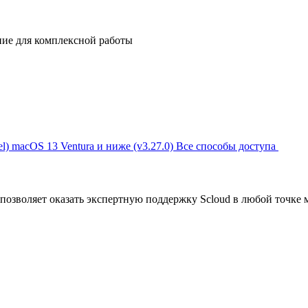
ние для комплексной работы
l)
macOS 13 Ventura и ниже (v3.27.0)
Все способы доступа
позволяет оказать экспертную поддержку Scloud в любой точке 