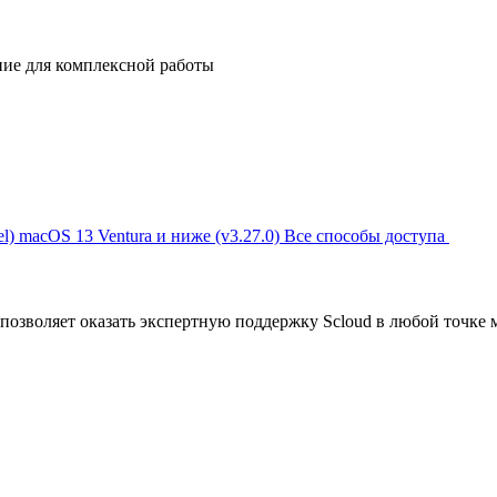
ние для комплексной работы
l)
macOS 13 Ventura и ниже (v3.27.0)
Все способы доступа
позволяет оказать экспертную поддержку Scloud в любой точке 