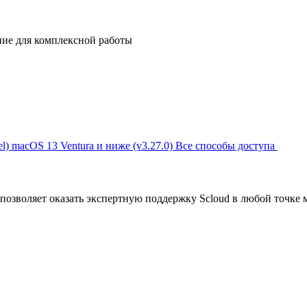
ние для комплексной работы
l)
macOS 13 Ventura и ниже (v3.27.0)
Все способы доступа
позволяет оказать экспертную поддержку Scloud в любой точке 