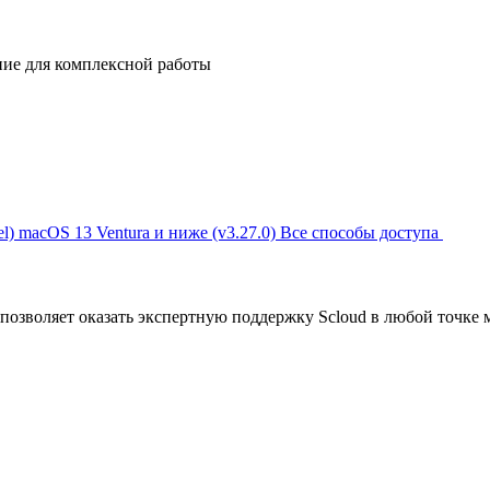
ние для комплексной работы
l)
macOS 13 Ventura и ниже (v3.27.0)
Все способы доступа
позволяет оказать экспертную поддержку Scloud в любой точке 