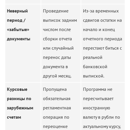
Неверный
Проведение
Из-за временных
период /
выписок задним
сдвигов остатки на
«забытые»
числом после
начало и конец
документы
сборки отчета
отчетного периода
или случайный
перестают биться с
перенос даты
реальной
документа в
банковской
другой месяц.
выпиской.
Курсовые
Пропущена
Программа не
разницы по
обязательная
пересчитывает
зарубежным
регламентная
иностранную
счетам
операция по
валюту в рубли по
переоценке
актуальному курсу,