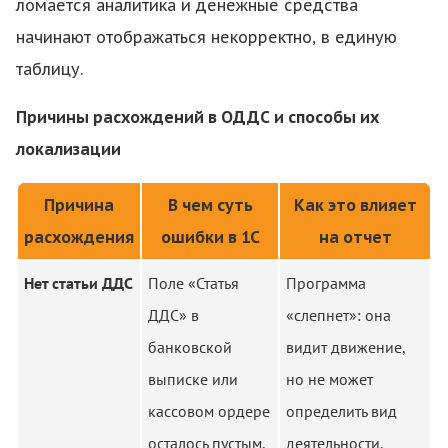
ломается аналитика и денежные средства
начинают отображаться некорректно, в единую
таблицу.
Причины расхождений в ОДДС и способы их
локализации
Причина
В чем суть
Как это влияет
расхождения
ошибки в 1С
на отчет
Нет статьи ДДС
Поле «Статья
Программа
ДДС» в
«слепнет»: она
банковской
видит движение,
выписке или
но не может
кассовом ордере
определить вид
осталось пустым.
деятельности.