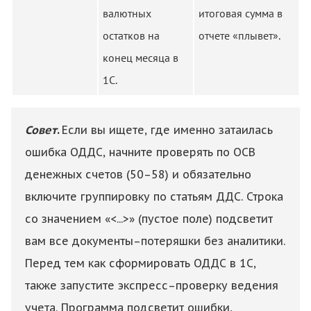
валютных
итоговая сумма в
остатков на
отчете «плывет».
конец месяца в
1С.
Совет
.
Если вы ищете, где именно затаилась
ошибка ОДДС, начните проверять по ОСВ
денежных счетов (50–58) и обязательно
включите группировку по статьям ДДС. Строка
Здравствуйте! Поможем с
со значением «<...>» (пустое поле) подсветит
началом работы в нашем
вам все документы–потеряшки без аналитики.
сервисе , ответим на все
интересующие вопросы.
Перед тем как сформировать ОДДС в 1С,
также запустите экспресс–проверку ведения
учета. Программа подсветит ошибки,