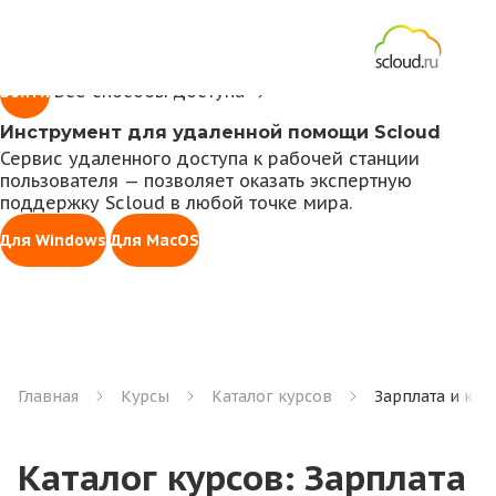
1С всегда под рукой
Доступ к личному кабинету для работы с 1С,
управления правами, оплаты счетов и заказа услуг
Все способы доступа
Войти
Инструмент для удаленной помощи Scloud
Сервис удаленного доступа к рабочей станции
пользователя — позволяет оказать экспертную
поддержку Scloud в любой точке мира.
Для Windows
Для MacOS
Главная
Курсы
Каталог курсов
Зарплата и ка
Каталог курсов: Зарплата