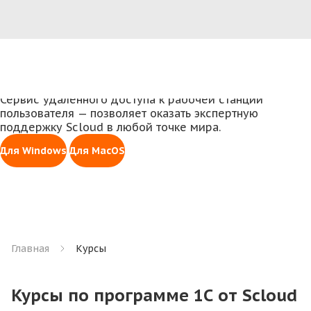
1С всегда под рукой
Доступ к личному кабинету для работы с 1С,
управления правами, оплаты счетов и заказа услуг
Все способы доступа
Войти
Инструмент для удаленной помощи Scloud
Сервис удаленного доступа к рабочей станции
пользователя — позволяет оказать экспертную
поддержку Scloud в любой точке мира.
Для Windows
Для MacOS
Главная
Курсы
Курсы по программе 1С от Scloud