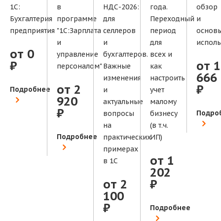
1С:
в
НДС-2026:
года.
обзор
Бухгалтерия
программе
для
Переходный
и
предприятия
"1С:Зарплата
селлеров
период
основ
и
и
для
исполь
от 0
управление
бухгалтеров.
всех и
₽
от 1
персоналом"
Важные
как
666
изменения
настроить
от 2
₽
Подробнее
и
учет
920
актуальные
малому
₽
Подро
вопросы
бизнесу
на
(в т.ч.
Подробнее
практических
ИП)
примерах
от 1
в 1С
202
от 2
₽
100
₽
Подробнее