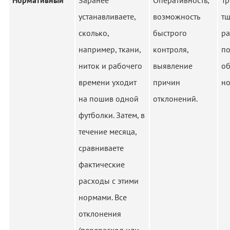
Нормативный
Заранее
Оперативность,
Тр
устанавливаете,
возможность
тщ
сколько,
быстрого
ра
например, ткани,
контроля,
по
ниток и рабочего
выявление
о
времени уходит
причин
но
на пошив одной
отклонений.
футболки. Затем, в
течение месяца,
сравниваете
фактические
расходы с этими
нормами. Все
отклонения