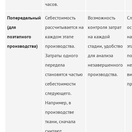
часов.
Попередельный
Себестоимость
Возможность
Сл
(для
рассчитывается на
контроля затрат
ос
поэтапного
каждом этапе
на каждой
на
производства)
производства.
стадии, удобство
эт
Затраты одного
для анализа
по
передела
незавершенного
не
становятся частью
производства.
в
себестоимости
пр
следующего.
Например, в
производстве
ткани, сначала
считают