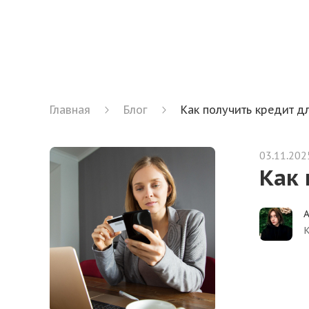
Главная
Блог
Как получить кредит д
03.11.202
Как 
А
К