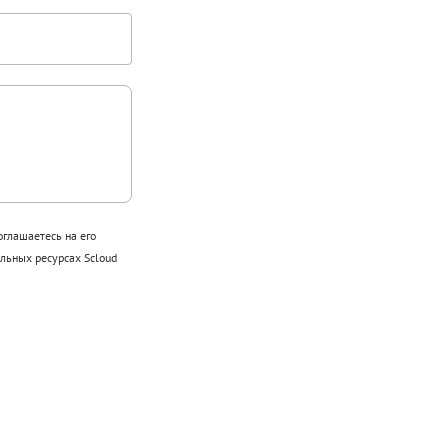
оглашаетесь на его
ьных ресурсах Scloud