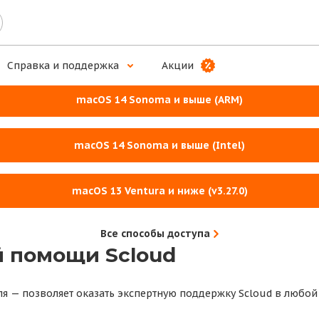
ложение для комплексной работы
Справка и поддержка
Акции
macOS 14 Sonoma и выше (ARM)
macOS 14 Sonoma и выше (Intel)
macOS 13 Ventura и ниже (v3.27.0)
Все способы доступа
 помощи Scloud
ля — позволяет оказать экспертную поддержку Scloud в любой