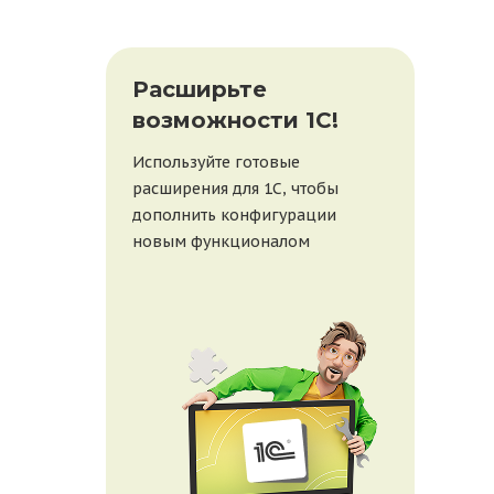
При
Расширьте
бе
возможности 1С!
веб
Используйте готовые
20 ав
расширения для 1С, чтобы
рабо
дополнить конфигурации
покаж
новым функционалом
1С, 
отве