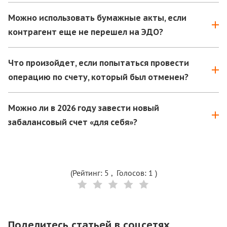
Можно использовать бумажные акты, если
контрагент еще не перешел на ЭДО?
Если документ существует в перечне обязательных
Что произойдет, если попытаться провести
электронных форм, его необходимо оформлять и
операцию по счету, который был отменен?
подписывать только в цифровом виде.
Система просто не найдет этот счет в новом ЕПС,
Можно ли в 2026 году завести новый
соответствующем ФСБУ. Для этого у вас должна
забалансовый счет «для себя»?
быть обновлена 1С:БГУ до последнего релиза.
Нет, теперь любая новая аналитика на забалансе
должна быть согласована с вашим вышестоящим
ведомством и закреплена в общей учетной
(Рейтинг:
5
, Голосов:
1
)
политике. Самодеятельность здесь больше не
допускается.
Поделитесь статьей в соцсетях