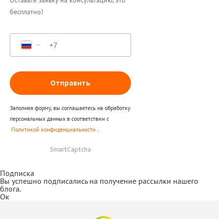
Оставьте заявку на консультацию, это
бесплатно!
Отправить
Заполняя форму, вы соглашаетесь на обработку
персональных данных в соответствии с
Политикой конфиденциальности
.
Здравствуйте! Поможем с
SmartCaptcha
началом работы в нашем
сервисе , ответим на все
Подписка
Вы успешно подписались на получение рассылки нашего
интересующие вопросы.
блога.
Ок