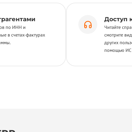
трагентами
Доступ 
ов по ИНН и
Читайте спра
ые в счетах-фактурах
смотрите вид
аммы.
других поль
помощью ИС 