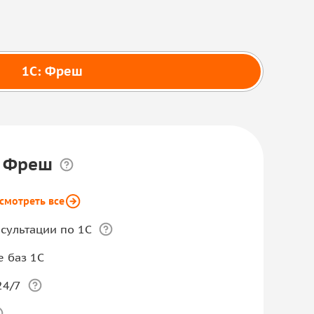
1С: Фреш
и Фреш
смотреть все
сультации по 1С
 баз 1С
24/7