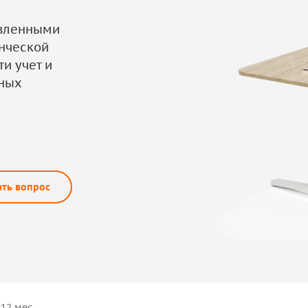
твленными
нческой
и учет и
пных
ать вопрос
12 мес.