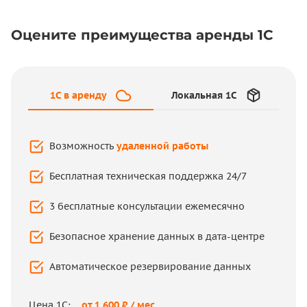
Оцените преимущества аренды 1С
1C в аренду
Локальная 1С
1C в аренду
Локальная 1С
Возможность
удаленной работы
Бесплатная техническая поддержка 24/7
Привязка к конкретному рабочему месту
3 бесплатные консультации ежемесячно
Поддержка – на аутсорсе или специалист в
штате
Безопасное хранение данных в дата-центре
Консультации по работе в 1С платные
Автоматическое резервирование данных
Хранение данных на вашем личном ПК
Цена 1С:
от 1 600 ₽ / мес.