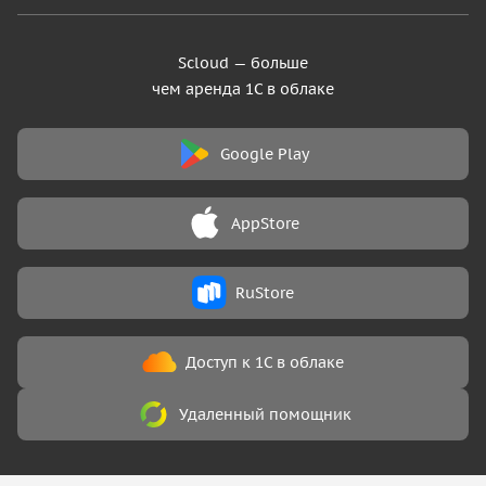
Scloud — больше
чем аренда 1С в облаке
Google Play
AppStore
RuStore
Доступ к 1С в облаке
Удаленный помощник