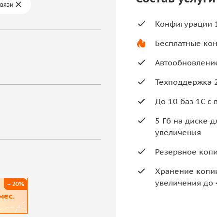
связи
Конфигурации 1
Бесплатные кон
Автообновление
Техподдержка 
До 10 баз 1С с
5 Гб на диске 
увеличения
Резервное копи
Хранение копии
увеличения до 
– 20%
мес.