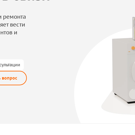
и ремонта
яет вести
нтов и
сультации
ь вопрос