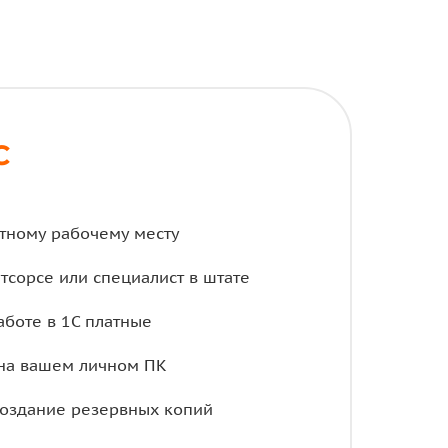
С
тному рабочему месту
тсорсе или специалист в штате
аботе в 1С платные
на вашем личном ПК
создание резервных копий