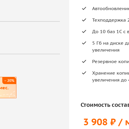
Автообновление
Техподдержка 
До 10 баз 1С с
5 Гб на диске 
увеличения
Резервное копи
Хранение копии
увеличения до 
– 20%
мес.
Стоимость соста
3 908 ₽ / 