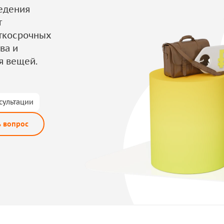
едения
т
аткосрочных
ва и
я вещей.
сультации
ь вопрос