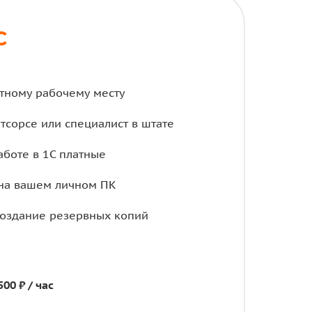
С
тному рабочему месту
тсорсе или специалист в штате
аботе в 1С платные
на вашем личном ПК
создание резервных копий
500 ₽ / час