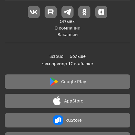
Готовые модули для 1С
Об 1С: Предприятие
Сопровождение 1С
Работа в 1С Онлайн
Отзывы
Обучающий центр
О компании
1С Удаленно
Вакансии
Scloud — больше
чем аренда 1С в облаке
Google Play
AppStore
RuStore