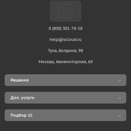
8 (800) 301-78-58
help@scloud.ru
Тула, Болдина, 98
Москва, Авиамоторная, 69
Решения
Аренда 1С в облаке
Доп. услуги
1С Фреш
Консультации по 1С
Локальная 1С
Подбор 1С
Доработка 1С
Сервисы
По типу бизнеса
IT-сопровождение