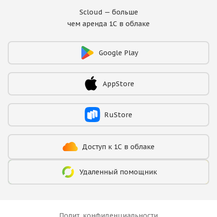
Scloud — больше
чем аренда 1С в облаке
Google Play
AppStore
RuStore
Доступ к 1С в облаке
Здравствуйте! Поможем с
началом работы в нашем
сервисе , ответим на все
Удаленный помощник
интересующие вопросы.
Полит. конфиденциальности