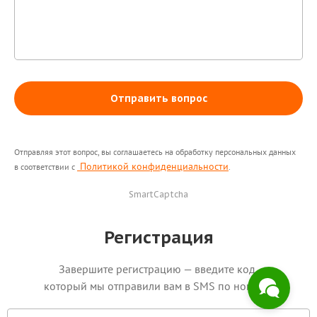
Отправить вопрос
Здравствуйте! Поможем с
Отправляя этот вопрос, вы соглашаетесь на обработку персональных данных
началом работы в нашем
Политикой конфиденциальности
в соответствии с
.
сервисе , ответим на все
интересующие вопросы.
SmartCaptcha
Регистрация
Завершите регистрацию — введите код,
который мы отправили вам в SMS по номеру: