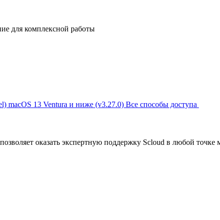
ние для комплексной работы
l)
macOS 13 Ventura и ниже (v3.27.0)
Все способы доступа
позволяет оказать экспертную поддержку Scloud в любой точке 