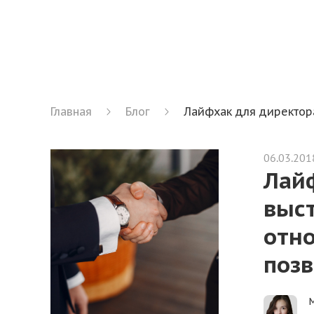
Главная
Блог
Лайфхак для директора
06.03.201
Лайф
выс
отно
позв