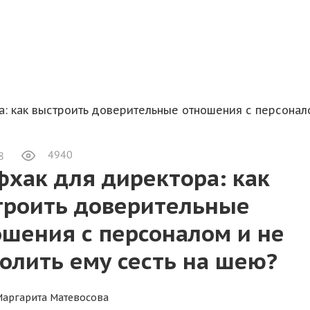
: как выстроить доверительные отношения с персонало
4940
8
хак для директора: как
троить доверительные
шения с персоналом и не
олить ему сесть на шею?
Маргарита Матевосова