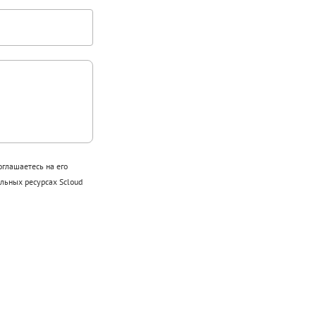
оглашаетесь на его
ьных ресурсах Scloud