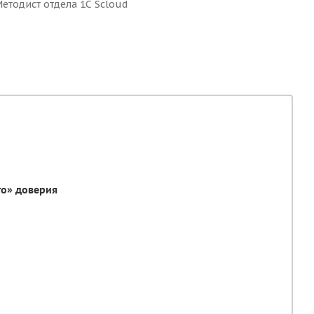
етодист отдела 1С Scloud
го» доверия