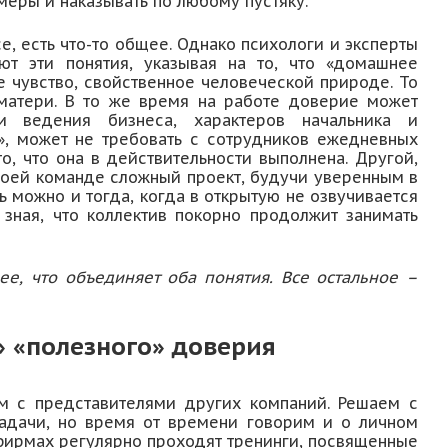
меры и наказывать по любому пустяку.
се, есть что-то общее. Однако психологи и эксперты
ют эти понятия, указывая на то, что «домашнее
 чувство, свойственное человеческой природе. То
матери. В то же время на работе доверие может
и ведения бизнеса, характеров начальника и
», может не требовать с сотрудников ежедневных
о, что она в действительности выполнена. Другой,
своей команде сложный проект, будучи уверенным в
 можно и тогда, когда в открытую не озвучивается
 зная, что коллектив покорно продолжит занимать
ее, что объединяет оба понятия. Все остальное –
» «полезного» доверия
м с представителями других компаний. Решаем с
адачи, но время от времени говорим и о личном
фирмах регулярно проходят тренинги, посвященные