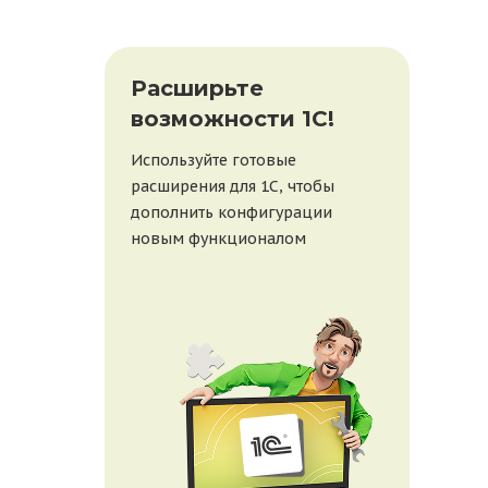
При
Расширьте
бе
возможности 1С!
веб
Используйте готовые
20 ав
расширения для 1С, чтобы
рабо
дополнить конфигурации
покаж
новым функционалом
1С, 
отве