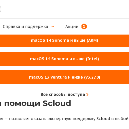
ложение для комплексной работы
Справка и поддержка
Акции
macOS 14 Sonoma и выше (ARM)
macOS 14 Sonoma и выше (Intel)
macOS 13 Ventura и ниже (v3.27.0)
Все способы доступа
 помощи Scloud
ля — позволяет оказать экспертную поддержку Scloud в любой