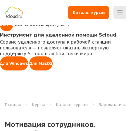
1С всегда под рукой
Доступ к личному кабинету для работы с 1С,
Каталог курсов
управления правами, оплаты счетов и заказа услуг
Все способы доступа
Войти
Инструмент для удаленной помощи Scloud
Сервис удаленного доступа к рабочей станции
пользователя — позволяет оказать экспертную
поддержку Scloud в любой точке мира.
Для Windows
Для MacOS
Главная
Курсы
Каталог курсов
Зарплата и ка
Мотивация сотрудников.