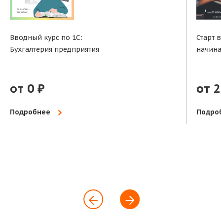
Вводный курс по 1С:
Старт 
Бухгалтерия предприятия
начин
от 0 ₽
от 2
Подробнее
Подро