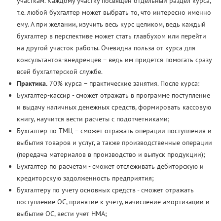
участкам. Каждому участку посвящен отдельный раздел курса,
т.е. любой бухгалтер может выбрать то, что интересно именно
ему. А при желании, изучить весь курс целиком, ведь каждый
бухгалтер в перспективе может стать главбухом или перейти
на другой участок работы. Очевидна польза от курса для
консультантов-внедренцев – ведь им придется помогать сразу
всей бухгалтерской службе.
Практика.
70% курса – практические занятия. После курса:
Бухгалтер-кассир - сможет отражать в программе поступление
и выдачу наличных денежных средств, формировать кассовую
книгу, научится вести расчеты с подотчетниками;
Бухгалтер по ТМЦ – сможет отражать операции поступления и
выбытия товаров и услуг, а также производственные операции
(передача материалов в производство и выпуск продукции);
Бухгалтер по расчетам - сможет отслеживать дебиторскую и
кредиторскую задолженность предприятия;
Бухгалтеру по учету основных средств - сможет отражать
поступление ОС, принятие к учету, начисление амортизации и
выбытие ОС, вести учет НМА;