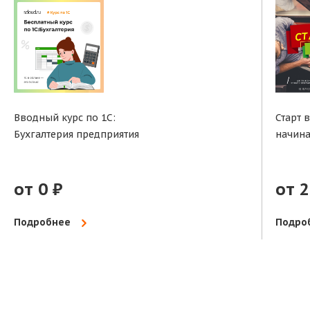
Вводный курс по 1С:
Старт 
Бухгалтерия предприятия
начин
от 0 ₽
от 2
Подробнее
Подро