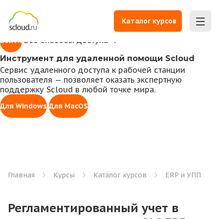
1С всегда под рукой
Доступ к личному кабинету для работы с 1С,
Каталог курсов
управления правами, оплаты счетов и заказа услуг
Все способы доступа
Войти
Инструмент для удаленной помощи Scloud
Сервис удаленного доступа к рабочей станции
пользователя — позволяет оказать экспертную
поддержку Scloud в любой точке мира.
Для Windows
Для MacOS
Главная
Курсы
Каталог курсов
ERP и УПП
Регламентированный учет в