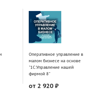
м
Оперативное управление в
Тор
малом бизнесе на основе
фун
"1С:Управление нашей
1С:
фирмой 8"
от
от 2 920 ₽