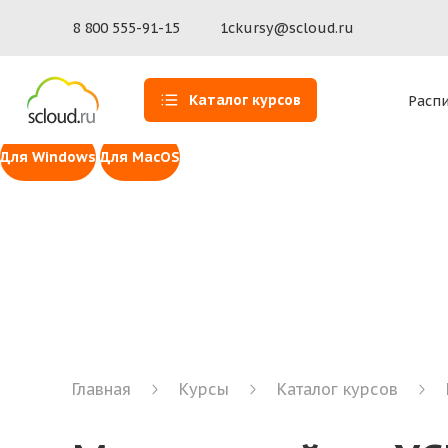
Доступ к 1С для MacOS
Установите программу Scloud.ru — наше собственное 
8 800 555-91-15
1ckursy@scloud.ru
macOS 14 Sonoma и выше (ARM)
macOS 14 Sonoma и выше (In
Инструмент для удаленной помощи Scl
Каталог курсов
Расп
Сервис удаленного доступа к рабочей станции пользов
Для Windows
Для MacOS
Главная
Курсы
Каталог курсов