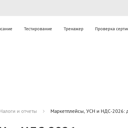
приложение для комплексной работы
Все способы доступ
tel)
macOS 13 Ventura и ниже (v3.27.0)
oud
исание
Тестирование
Тренажер
Проверка серти
ателя — позволяет оказать экспертную поддержку Sclo
Налоги и отчеты
Маркетплейсы, УСН и НДС-2026: 