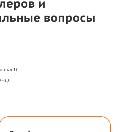
леров и
уальные вопросы
тать в 1С
Н+НДС