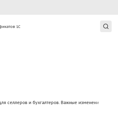
а
фикатов 1С
ud в любой точке мира.
для селлеров и бухгалтеров. Важные изменения и акту