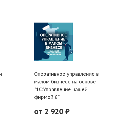
м
Оперативное управление в
Тор
малом бизнесе на основе
фун
"1С:Управление нашей
1С:
фирмой 8"
от
от 2 920 ₽