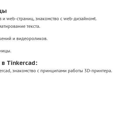
ицы
в и web-страниц, знакомство с web-дизайномt.
 Форматирование текста.
ражений и видеороликов.
ницы.
в Tinkerсad:
erсad, знакомство с принципами работы 3D-принтера.