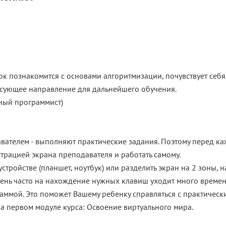
ок познакомится c основами алгоритмизации, почувствует себ
есующее направление для дальнейшего обучения.
авателем - выполняют практические задания. Поэтому перед к
рацией экрана преподавателя и работать самому.
стройстве (планшет, ноутбук) или разделить экран на 2 зоны, 
очень часто на нахождение нужных клавиш уходит много време
раммой. Это поможет Вашему ребенку справляться с практическ
а первом модуле курса:
Освоение виртуального мира
.