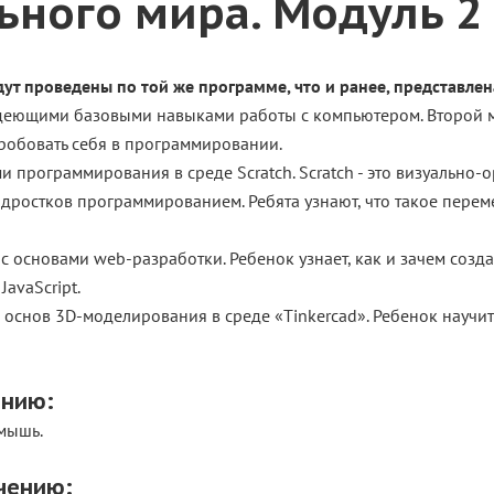
ьного мира. Модуль 2
дут проведены по той же программе, что и ранее, представле
ладеющими базовыми навыками работы с компьютером. Второй мо
пробовать себя в программировании.
ми программирования в среде Scratch. Scratch - это визуальн
дростков программированием. Ребята узнают, что такое переме
с основами web-разработки. Ребенок узнает, как и зачем созд
JavaScript.
 основ 3D-моделирования в среде «Tinkerсad». Ребенок научит
ению:
 мышь.
чению: