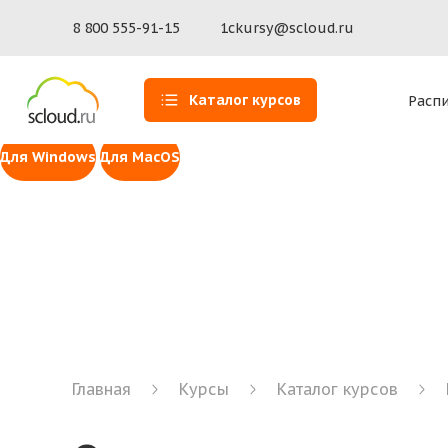
Доступ к 1С для MacOS
Установите программу Scloud.ru — наше собственное 
8 800 555-91-15
1ckursy@scloud.ru
macOS 14 Sonoma и выше (ARM)
macOS 14 Sonoma и выше (In
Инструмент для удаленной помощи Scl
Каталог курсов
Расп
Сервис удаленного доступа к рабочей станции пользов
Для Windows
Для MacOS
Главная
Курсы
Каталог курсов