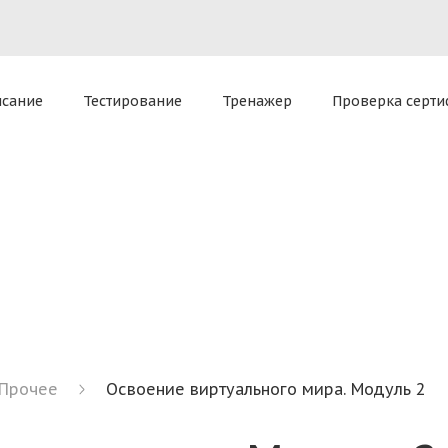
приложение для комплексной работы
Все способы доступ
tel)
macOS 13 Ventura и ниже (v3.27.0)
oud
исание
Тестирование
Тренажер
Проверка серти
ателя — позволяет оказать экспертную поддержку Sclo
Прочее
Освоение виртуального мира. Модуль 2