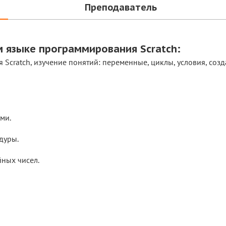
Преподаватель
м языке программирования Scratch:
cratch, изучение понятий: переменные, циклы, условия, созда
ми.
дуры.
йных чисел.