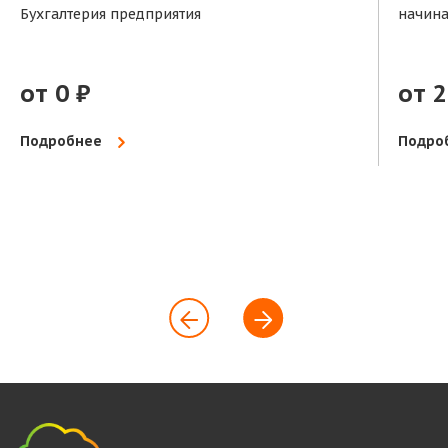
Бухгалтерия предприятия
начин
от 0 ₽
от 2
Подробнее
Подро