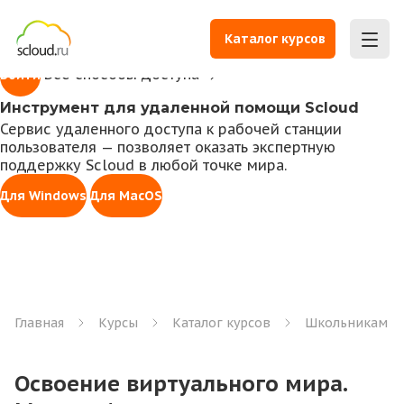
1С всегда под рукой
Доступ к личному кабинету для работы с 1С,
Каталог курсов
управления правами, оплаты счетов и заказа услуг
Все способы доступа
Войти
Инструмент для удаленной помощи Scloud
Сервис удаленного доступа к рабочей станции
пользователя — позволяет оказать экспертную
поддержку Scloud в любой точке мира.
Для Windows
Для MacOS
Главная
Курсы
Каталог курсов
Школьникам
Освоение виртуального мира.