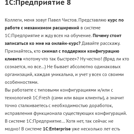
1С:Предприятие 8
Коллеги, меня зовут Павел Чистов. Представляю
курс по
работе с механизмом расширений
в системе
1С:Предприятие и жду всех на обучение.
Почему стоит
записаться ко мне на онлайн-курс?
Давайте расскажу.
Признайтесь, кто
снимал с поддержки конфигурацию
клиента
«потому что так быстрее»? Ну честно! (Вряд ли кто
сознается, но все…) Не бывает абсолютно одинаковых
организаций, каждая уникальна, и учет у всех со своими
особенностями.
Вы работаете с типовыми конфигурациями и/или с
технологией 1C:Fresh (сами или ваши клиенты), а значит
точно сталкиваетесь с необходимостью доработок,
исправления функционала существующих конфигураций.
В системе 1С:Предприятие… Хотя нет, так сейчас не
модно! В системе
1C:Enterprise
уже несколько лет есть