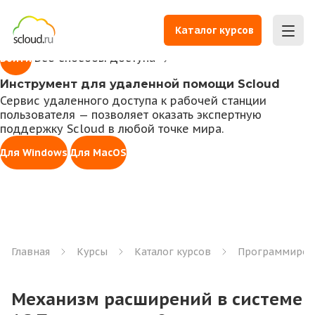
1С всегда под рукой
Доступ к личному кабинету для работы с 1С,
Каталог курсов
управления правами, оплаты счетов и заказа услуг
Все способы доступа
Войти
Инструмент для удаленной помощи Scloud
Сервис удаленного доступа к рабочей станции
пользователя — позволяет оказать экспертную
поддержку Scloud в любой точке мира.
Для Windows
Для MacOS
Главная
Курсы
Каталог курсов
Программиров
Механизм расширений в системе