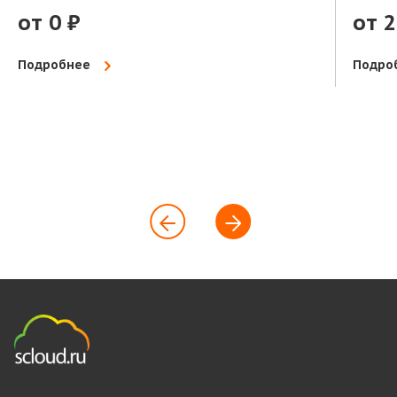
от 0 ₽
от 2
Подробнее
Подро