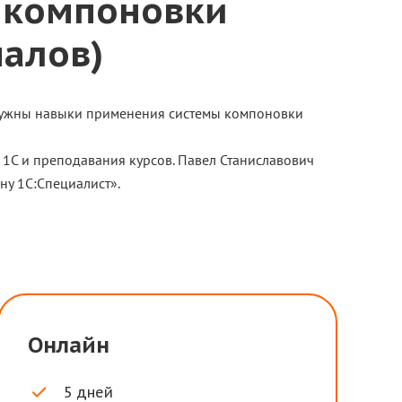
ы компоновки
алов)
 нужны навыки применения системы компоновки
я 1С и преподавания курсов. Павел Станиславович
ну 1С:Специалист».
Онлайн
5 дней