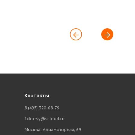
Здравствуйте! Поможем с
Контакты
началом работы в нашем
сервисе , ответим на все
8 (495) 320-68-79
интересующие вопросы.
1ckursy@scloud.ru
Москва, Авиамоторная, 69