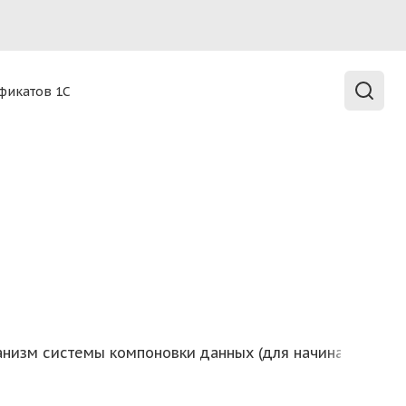
а
фикатов 1С
ud в любой точке мира.
ханизм системы компоновки данных (для начинающих и