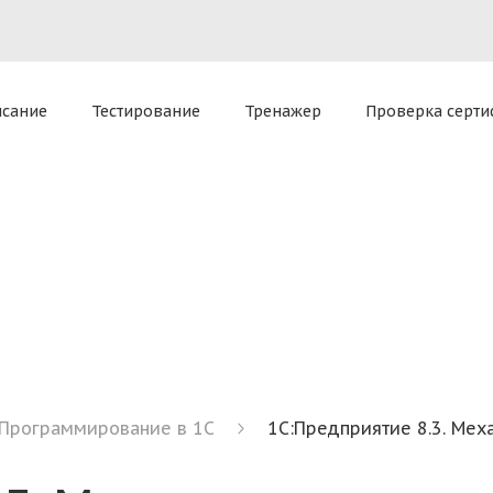
приложение для комплексной работы
Все способы доступ
tel)
macOS 13 Ventura и ниже (v3.27.0)
oud
исание
Тестирование
Тренажер
Проверка серти
ателя — позволяет оказать экспертную поддержку Sclo
Программирование в 1С
1С:Предприятие 8.3. Ме