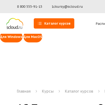
Доступ к 1С для MacOS
Установите программу Scloud.ru — наше собственное 
8 800 555-91-15
1ckursy@scloud.ru
macOS 14 Sonoma и выше (ARM)
macOS 14 Sonoma и выше (In
Инструмент для удаленной помощи Scl
Каталог курсов
Расп
Сервис удаленного доступа к рабочей станции пользов
Для Windows
Для MacOS
Главная
Курсы
Каталог курсов