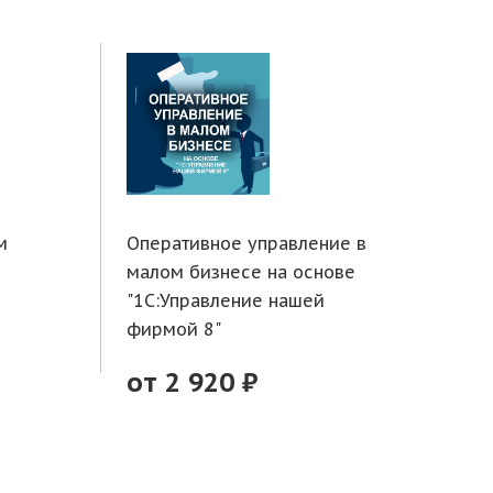
м
Оперативное управление в
Тор
малом бизнесе на основе
фун
"1С:Управление нашей
1С:
фирмой 8"
от
от 2 920 ₽