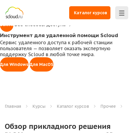
1С всегда под рукой
Доступ к личному кабинету для работы с 1С,
Каталог курсов
управления правами, оплаты счетов и заказа услуг
Все способы доступа
Войти
Инструмент для удаленной помощи Scloud
Сервис удаленного доступа к рабочей станции
пользователя — позволяет оказать экспертную
поддержку Scloud в любой точке мира.
Для Windows
Для MacOS
Главная
Курсы
Каталог курсов
Прочее
Об
Обзор прикладного решения