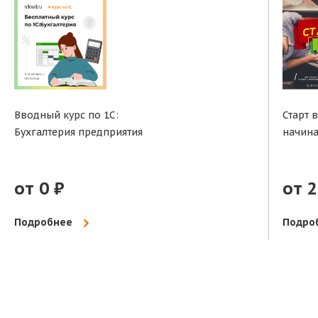
Вводный курс по 1С:
Старт 
Бухгалтерия предприятия
начин
от 0 ₽
от 2
Подробнее
Подро