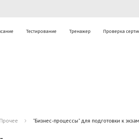
приложение для комплексной работы
Все способы доступ
tel)
macOS 13 Ventura и ниже (v3.27.0)
oud
исание
Тестирование
Тренажер
Проверка серти
ателя — позволяет оказать экспертную поддержку Sclo
Прочее
"Бизнес-процессы" для подготовки к экза