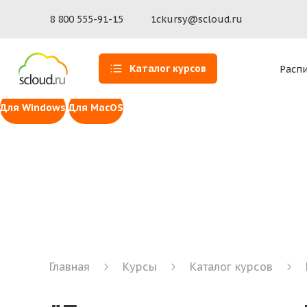
Доступ к 1С для MacOS
Установите программу Scloud.ru — наше собственное 
8 800 555-91-15
1ckursy@scloud.ru
macOS 14 Sonoma и выше (ARM)
macOS 14 Sonoma и выше (In
Инструмент для удаленной помощи Scl
Каталог курсов
Расп
Сервис удаленного доступа к рабочей станции пользов
Для Windows
Для MacOS
Главная
Курсы
Каталог курсов