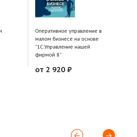
м
Оперативное управление в
Тор
малом бизнесе на основе
фун
"1С:Управление нашей
1С:
фирмой 8"
от
от 2 920 ₽