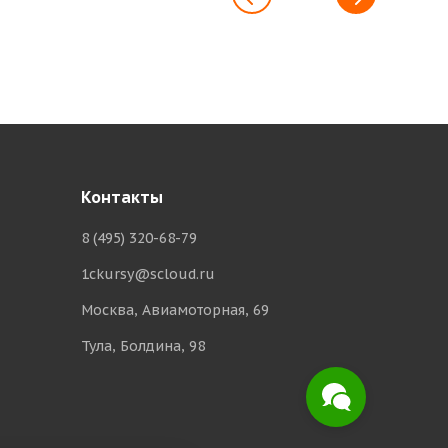
Здравствуйте! Поможем с
Контакты
началом работы в нашем
сервисе , ответим на все
8 (495) 320-68-79
интересующие вопросы.
1ckursy@scloud.ru
Москва, Авиамоторная, 69
Тула, Болдина, 98