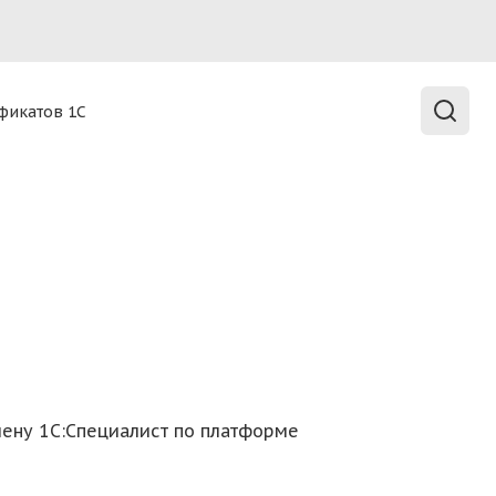
а
фикатов 1С
ud в любой точке мира.
мену 1С:Специалист по платформе