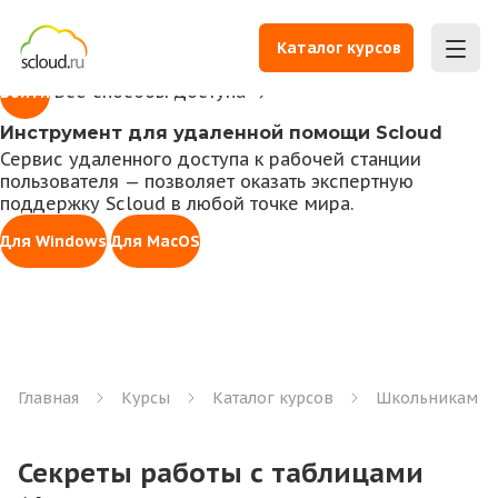
1С всегда под рукой
Доступ к личному кабинету для работы с 1С,
Каталог курсов
управления правами, оплаты счетов и заказа услуг
Все способы доступа
Войти
Инструмент для удаленной помощи Scloud
Сервис удаленного доступа к рабочей станции
пользователя — позволяет оказать экспертную
поддержку Scloud в любой точке мира.
Для Windows
Для MacOS
Главная
Курсы
Каталог курсов
Школьникам
Секреты работы с таблицами