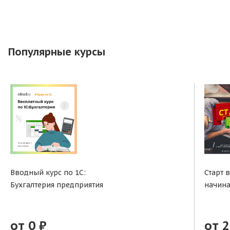
Популярные курсы
Вводный курс по 1С:
Старт 
Бухгалтерия предприятия
начин
от 0 ₽
от 2