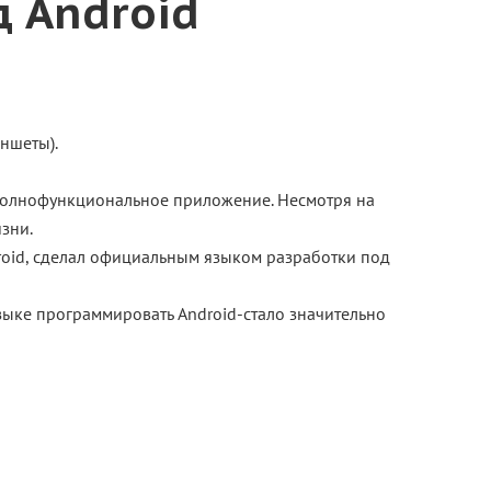
 Аndroid
ншеты).
 полнофункциональное приложение. Несмотря на
зни.
roid, сделал официальным языком разработки под
 языке программировать Android-стало значительно