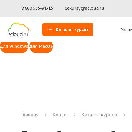
Доступ к 1С для MacOS
Установите программу Scloud.ru — наше собственное 
8 800 555-91-15
1ckursy@scloud.ru
macOS 14 Sonoma и выше (ARM)
macOS 14 Sonoma и выше (In
Инструмент для удаленной помощи Scl
Каталог курсов
Расп
Сервис удаленного доступа к рабочей станции пользов
Для Windows
Для MacOS
Главная
Курсы
Каталог курсов