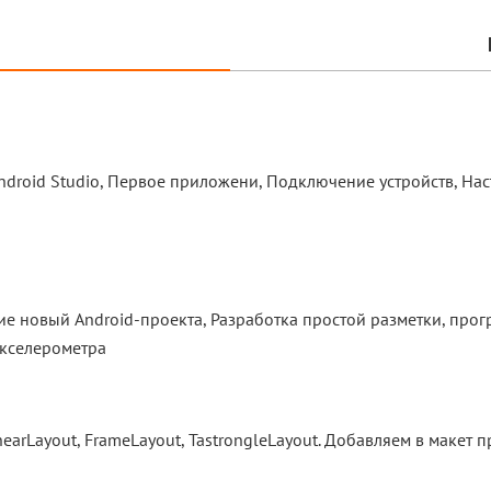
ndroid Studio, Первое приложени, Подключение устройств, Нас
ие новый Android-проекта, Разработка простой разметки, пр
кселерометра
earLayout, FrameLayout, TastrongleLayout. Добавляем в макет п