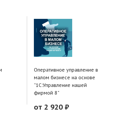
м
Оперативное управление в
Тор
малом бизнесе на основе
фун
"1С:Управление нашей
1С:
фирмой 8"
от
от 2 920 ₽