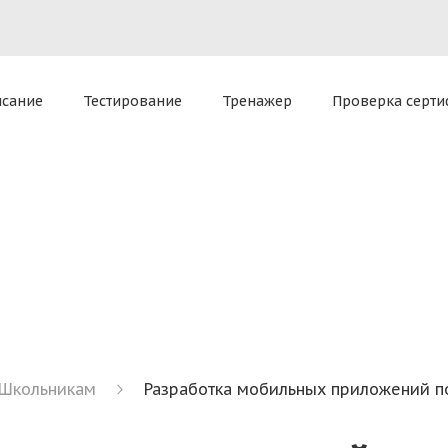
приложение для комплексной работы
Все способы доступ
tel)
macOS 13 Ventura и ниже (v3.27.0)
oud
исание
Тестирование
Тренажер
Проверка серти
ателя — позволяет оказать экспертную поддержку Sclo
Школьникам
Разработка мобильных приложений п