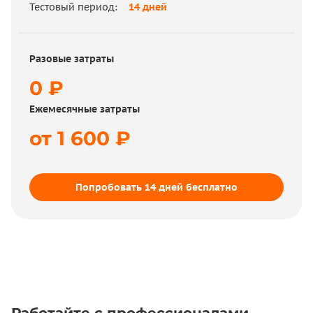
Тестовый период:
14 дней
Обновления:
от 5 700 ₽ / мес.
Тестовый период:
нет
Разовые затраты
0 ₽
Ежемесячные затраты
Разовые затраты
от 1 600 ₽
32 200 ₽
Ежемесячные затраты
5 700 ₽
Попробовать 14 дней бесплатно