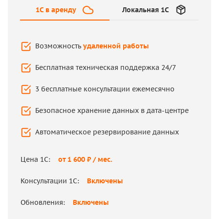
1C в аренду
Локальная 1С
1C в аренду
Локальная 1С
Возможность
удаленной работы
Бесплатная техническая поддержка 24/7
Привязка к конкретному рабочему месту
3 бесплатные консультации ежемесячно
Поддержка – на аутсорсе или специалист в
штате
Безопасное хранение данных в дата-центре
Консультации по работе в 1С платные
Автоматическое резервирование данных
Хранение данных на вашем личном ПК
Цена 1С:
от 1 600 ₽ / мес.
Самостоятельное создание резервных копий
Консультации 1С:
Включены
Цена 1С:
от 23 000 ₽
Обновления:
Включены
Консультации 1С:
от 3 500 ₽ / час