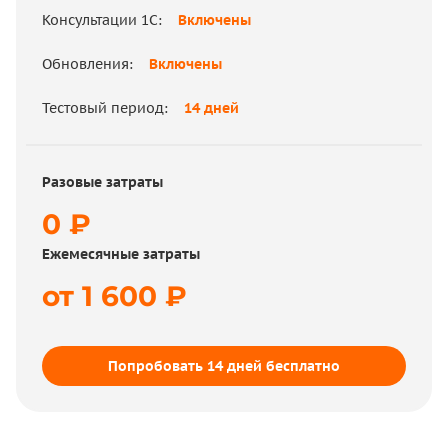
Консультации 1С:
Включены
Цена 1С:
от 23 000 ₽
Обновления:
Включены
Консультации 1С:
от 3 500 ₽ / час
Тестовый период:
14 дней
Обновления:
от 5 700 ₽ / мес.
Тестовый период:
нет
Разовые затраты
0 ₽
Ежемесячные затраты
Разовые затраты
от 1 600 ₽
32 200 ₽
Ежемесячные затраты
5 700 ₽
Попробовать 14 дней бесплатно