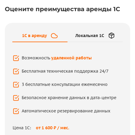
Оцените преимущества аренды 1С
1C в аренду
Локальная 1С
1C в аренду
Локальная 1С
Возможность
удаленной работы
Бесплатная техническая поддержка 24/7
Привязка к конкретному рабочему месту
3 бесплатные консультации ежемесячно
Поддержка – на аутсорсе или специалист в
штате
Безопасное хранение данных в дата-центре
Консультации по работе в 1С платные
Автоматическое резервирование данных
Хранение данных на вашем личном ПК
Цена 1С:
от 1 600 ₽ / мес.
Самостоятельное создание резервных копий