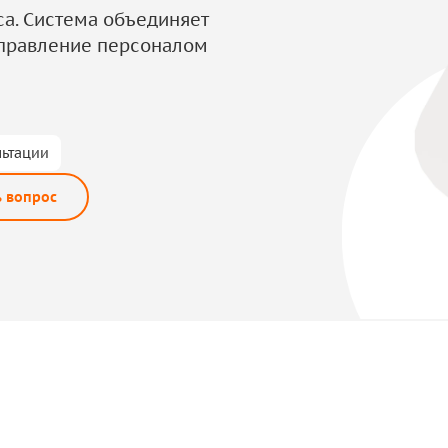
са. Система объединяет
 управление персоналом
льтации
ь вопрос