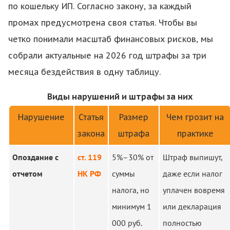
по кошельку ИП. Согласно закону, за каждый
промах предусмотрена своя статья. Чтобы вы
четко понимали масштаб финансовых рисков, мы
собрали актуальные на 2026 год штрафы за три
месяца бездействия в одну таблицу.
Виды нарушений и штрафы за них
Нарушение
Статья
Размер
Чем грозит на
закона
штрафа
практике
Опоздание с
ст. 119
5%–30% от
Штраф выпишут,
отчетом
НК РФ
суммы
даже если налог
налога, но
уплачен вовремя
минимум 1
или декларация
000 руб.
полностью