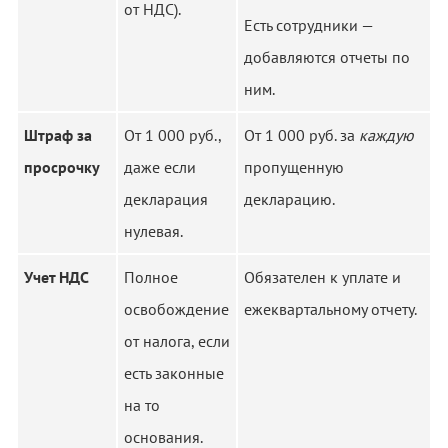
от НДС).
Есть сотрудники —
добавляются отчеты по
ним.
Штраф за
От 1 000 руб.,
От 1 000 руб. за
каждую
просрочку
даже если
пропущенную
декларация
декларацию.
нулевая.
Учет НДС
Полное
Обязателен к уплате и
освобождение
ежеквартальному отчету.
от налога, если
есть законные
на то
основания.