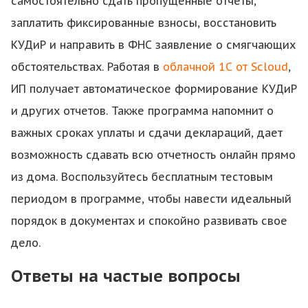
самостоятельно сдать пропущенные отчеты,
заплатить фиксированные взносы, восстановить
КУДиР и направить в ФНС заявление о смягчающих
обстоятельствах. Работая в
облачной 1С от Scloud
,
ИП получает автоматическое формирование КУДиР
и других отчетов. Также программа напомнит о
важных сроках уплаты и сдачи деклараций, дает
возможность сдавать всю отчетность онлайн прямо
из дома. Воспользуйтесь бесплатным тестовым
периодом в программе, чтобы навести идеальный
Здравствуйте! Поможем с
порядок в документах и спокойно развивать свое
началом работы в нашем
дело.
сервисе , ответим на все
интересующие вопросы.
Ответы на частые вопросы