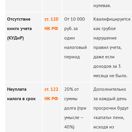
нулевая.
Отсутствие
ст. 120
От 10 000
Квалифицируется
книги учета
НК РФ
руб. за
как грубое
(КУДиР)
один
нарушение
налоговый
правил учета,
период
даже если
доходов за 3
месяца не было.
Неуплата
ст. 122
20% от
Дополнительно
налога в срок
НК РФ
суммы
за каждый день
долга (при
просрочки будут
умысле —
«капать» пени,
40%)
исходя из